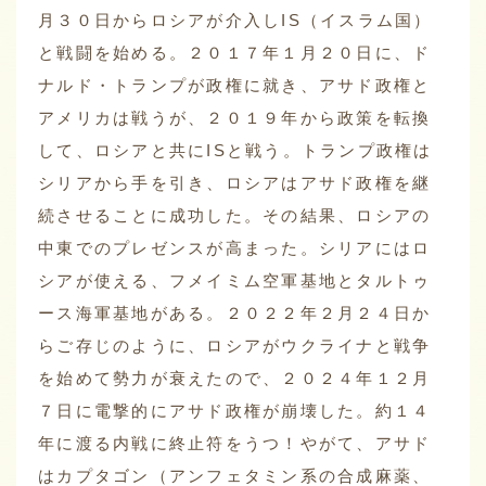
月３０日からロシアが介入しIS（イスラム国）
と戦闘を始める。２０１７年１月２０日に、ド
ナルド・トランプが政権に就き、アサド政権と
アメリカは戦うが、２０１９年から政策を転換
して、ロシアと共にISと戦う。トランプ政権は
シリアから手を引き、ロシアはアサド政権を継
続させることに成功した。その結果、ロシアの
中東でのプレゼンスが高まった。シリアにはロ
シアが使える、フメイミム空軍基地とタルトゥ
ース海軍基地がある。２０２２年２月２４日か
らご存じのように、ロシアがウクライナと戦争
を始めて勢力が衰えたので、２０２４年１２月
７日に電撃的にアサド政権が崩壊した。約１４
年に渡る内戦に終止符をうつ！やがて、アサド
はカプタゴン（アンフェタミン系の合成麻薬、