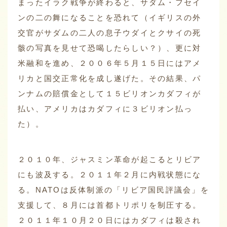
まったイラク戦争が終わると、サダム・フセイ
ンの二の舞になることを恐れて（イギリスの外
交官がサダムの二人の息子ウダイとクサイの死
骸の写真を見せて恐喝したらしい？）、更に対
米融和を進め、２００６年５月１５日にはアメ
リカと国交正常化を成し遂げた。その結果、パ
ンナムの賠償金として１５ビリオンカダフィが
払い、アメリカはカダフィに３ビリオン払っ
た）。
２０１０年、ジャスミン革命が起こるとリビア
にも波及する。２０１１年２月に内戦状態にな
る。NATOは反体制派の「リビア国民評議会」を
支援して、８月には首都トリポリを制圧する。
２０１１年１０月２０日にはカダフィは殺され