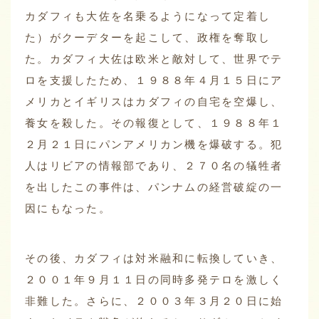
カダフィも大佐を名乗るようになって定着し
た）がクーデターを起こして、政権を奪取し
た。カダフィ大佐は欧米と敵対して、世界でテ
ロを支援したため、１９８８年４月１５日にア
メリカとイギリスはカダフィの自宅を空爆し、
養女を殺した。その報復として、１９８８年１
２月２１日にパンアメリカン機を爆破する。犯
人はリビアの情報部であり、２７０名の犠牲者
を出したこの事件は、パンナムの経営破綻の一
因にもなった。
その後、カダフィは対米融和に転換していき、
２００１年９月１１日の同時多発テロを激しく
非難した。さらに、２００３年３月２０日に始