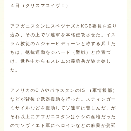
４日（クリスマスイヴ！）
アフガニスタンにスペツナズとKGB要員を送り
込み、その上でソ連軍を本格侵攻させた。イス
ラム教徒のムジャーヒディーンと称する兵士た
ちは、抵抗運動をジハード（聖戦）と位置づ
け、世界中からモスレムの義勇兵が馳せ参じ
た。
アメリカのCIAやパキスタンのISI（軍情報部）
などが背後で武器援助を行った。スティンガー
ミサイルなどを援助してソ連軍は苦しんだ、が
それ以上にアフガニスタンはケシの産地だった
のでソヴィエト軍にヘロインなどの麻薬が蔓延