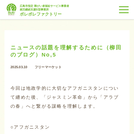
広島市指定 障がい者福祉サービス事業者
togg
就労継続支援B型事業所
ポレポレファクトリー
ニュースの話題を理解するために（柳田
のブログ）No,5
2025.03.10
フリーマーケット
今回は地政学的に大切なアフガニスタンについ
て纏めた後、「ジャスミン革命」から「アラブ
の春」へと繋がる謀略を理解します。
○アフガニスタン