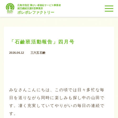
広島市指定 障がい者福祉サービス事業者
togg
就労継続支援B型事業所
ポレポレファクトリー
「石鹼班活動報告」四月号
2026.06.12
三六五石鹸
みなさんこんにちは、この頃では日々多忙な毎
日を送りながら同時に楽しみも探し中の山田で
す。凄く充実していてやりがいの毎日の連続で
す。