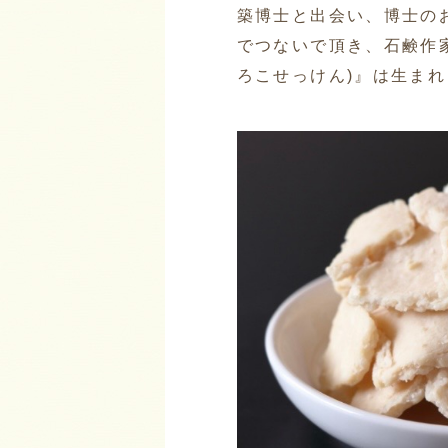
築博士と出会い、博士の
でつないで頂き、石鹸作
ろこせっけん)』は生ま