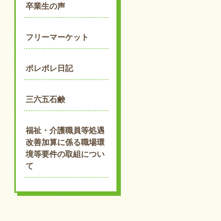
卒業生の声
フリーマーケット
ポレポレ日記
三六五石鹸
福祉・介護職員等処遇
改善加算に係る職場環
境等要件の取組につい
て