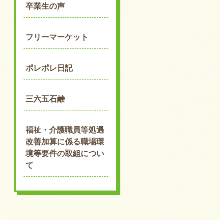
卒業生の声
フリーマーケット
ポレポレ日記
三六五石鹸
福祉・介護職員等処遇
改善加算に係る職場環
境等要件の取組につい
て