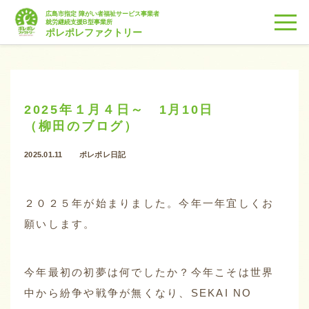
広島市指定 障がい者福祉サービス事業者
togg
就労継続支援B型事業所
ポレポレファクトリー
2025年１月４日～ 1月10日
（柳田のブログ）
2025.01.11
ポレポレ日記
２０２５年が始まりました。今年一年宜しくお
願いします。
今年最初の初夢は何でしたか？今年こそは世界
中から紛争や戦争が無くなり、SEKAI NO