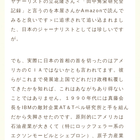
ヤナーリストの立花隆さん＜「田中角栄研究全
記録」と言うのを本屋さんかAmazonで読んで
みると良いです＞に追求されて追い込まれまし
た、日本のジャーナリストとしては珍しいです
が。
でも、実際に日本の首相の首を切ったのはアメ
リカのＣＩＡではないかとも言われてます。彼
らがこれまで発展途上国でどれだけ政権転覆し
てきたかを知れば、これはあながちあり得ない
ことではありません。１９９０年代には真藤会
長をIBMの敵対企業AT＆Tベル研究所と手を組ん
だから失脚させたのです。原則的にアメリカは
石油産業が大きくて（特にロックフェラー系の
エクソンモービルとシェブロン）、原子力産業