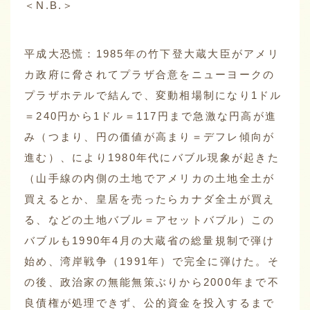
＜N.B.＞
平成大恐慌：1985年の竹下登大蔵大臣がアメリ
カ政府に脅されてプラザ合意をニューヨークの
プラザホテルで結んで、変動相場制になり1ドル
＝240円から1ドル＝117円まで急激な円高が進
み（つまり、円の価値が高まり＝デフレ傾向が
進む）、により1980年代にバブル現象が起きた
（山手線の内側の土地でアメリカの土地全土が
買えるとか、皇居を売ったらカナダ全土が買え
る、などの土地バブル＝アセットバブル）この
バブルも1990年4月の大蔵省の総量規制で弾け
始め、湾岸戦争（1991年）で完全に弾けた。そ
の後、政治家の無能無策ぶりから2000年まで不
良債権が処理できず、公的資金を投入するまで